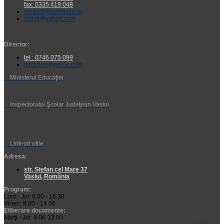
fax: 0335 419 048
contact@ccdvaslui.ro
ccdvs@yahoo.com
Director:
tel : 0746 075 099
dirccdvs@yahoo.com
Ministerul Educaţiei
Inspectoratul Şcolar Judeţean Vaslui
Link-uri utile
Adresa:
str. Ștefan cel Mare 37
Vaslui, România
Program:
Luni - Joi: 8.00 - 16.30
Vineri: 8.00 - 14.00
Eliberare documente:
Marţi - Joi: 9.00-13.00