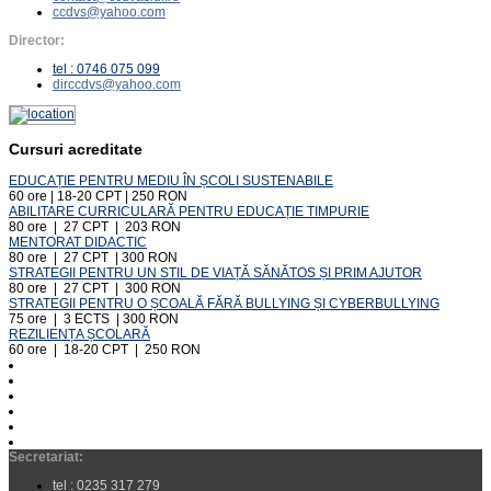
ccdvs@yahoo.com
Director:
tel : 0746 075 099
dirccdvs@yahoo.com
Cursuri acreditate
EDUCAȚIE PENTRU MEDIU ÎN ȘCOLI SUSTENABILE
60 ore | 18-20 CPT | 250 RON
ABILITARE CURRICULARĂ PENTRU EDUCAȚIE TIMPURIE
80 ore | 27 CPT | 203 RON
MENTORAT DIDACTIC
80 ore | 27 CPT | 300 RON
STRATEGII PENTRU UN STIL DE VIAȚĂ SĂNĂTOS ȘI PRIM AJUTOR
80 ore | 27 CPT | 300 RON
STRATEGII PENTRU O ȘCOALĂ FĂRĂ BULLYING ȘI CYBERBULLYING
75 ore | 3 ECTS | 300 RON
REZILIENȚA ȘCOLARĂ
60 ore | 18-20 CPT | 250 RON
Secretariat:
tel : 0235 317 279