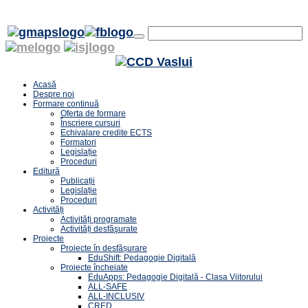
Acasă
Despre noi
Formare continuă
Oferta de formare
Înscriere cursuri
Echivalare credite ECTS
Formatori
Legislație
Proceduri
Editură
Publicații
Legislație
Proceduri
Activități
Activități programate
Activități desfăşurate
Proiecte
Proiecte în desfășurare
EduShift: Pedagogie Digitală
Proiecte încheiate
EduApps: Pedagogie Digitală - Clasa Viitorului
ALL-SAFE
ALL-INCLUSIV
CRED