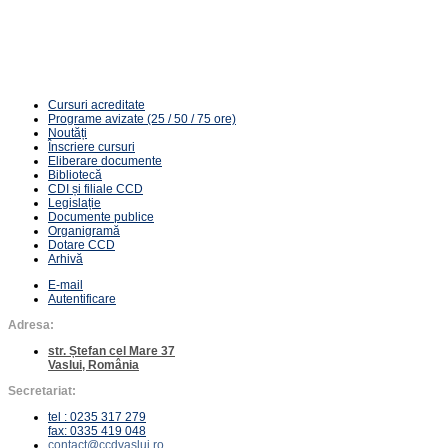
80 ore | 27 CPT | 300 RON
Cursuri acreditate
Programe avizate (25 / 50 / 75 ore)
Noutăți
Înscriere cursuri
Eliberare documente
Bibliotecă
CDI și filiale CCD
Legislație
Documente publice
Organigramă
Dotare CCD
Arhivă
E-mail
Autentificare
Adresa:
str. Ștefan cel Mare 37
Vaslui, România
Secretariat:
tel : 0235 317 279
fax: 0335 419 048
contact@ccdvaslui.ro