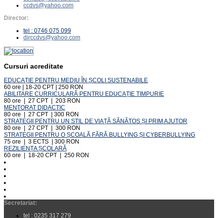
ccdvs@yahoo.com
Director:
tel : 0746 075 099
dirccdvs@yahoo.com
Cursuri acreditate
EDUCAȚIE PENTRU MEDIU ÎN ȘCOLI SUSTENABILE
60 ore | 18-20 CPT | 250 RON
ABILITARE CURRICULARĂ PENTRU EDUCAȚIE TIMPURIE
80 ore | 27 CPT | 203 RON
MENTORAT DIDACTIC
80 ore | 27 CPT | 300 RON
STRATEGII PENTRU UN STIL DE VIAȚĂ SĂNĂTOS ȘI PRIM AJUTOR
80 ore | 27 CPT | 300 RON
STRATEGII PENTRU O ȘCOALĂ FĂRĂ BULLYING ȘI CYBERBULLYING
75 ore | 3 ECTS | 300 RON
REZILIENȚA ȘCOLARĂ
60 ore | 18-20 CPT | 250 RON
Secretariat:
tel : 0235 317 279