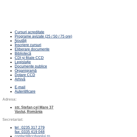
80 ore | 27 CPT | 203 RON
Cursuri acreditate
Programe avizate (25 / 50 / 75 ore)
Noutăți
Înscriere cursuri
Eliberare documente
Bibliotecă
CDI și filiale CCD
Legislație
Documente publice
Organigramă
Dotare CCD
Arhivă
E-mail
Autentificare
Adresa:
str. Ștefan cel Mare 37
Vaslui, România
Secretariat:
tel : 0235 317 279
fax: 0335 419 048
contact@ccdvaslui.ro