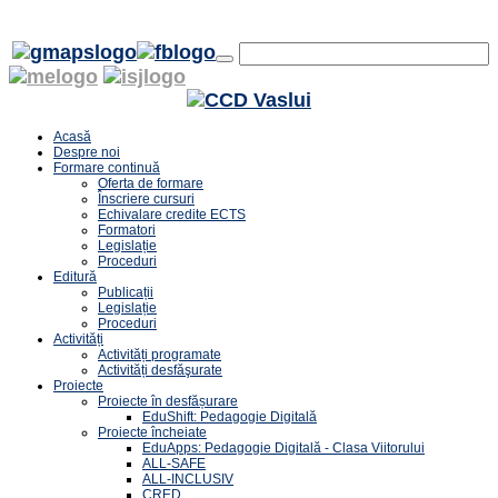
Acasă
Despre noi
Formare continuă
Oferta de formare
Înscriere cursuri
Echivalare credite ECTS
Formatori
Legislație
Proceduri
Editură
Publicații
Legislație
Proceduri
Activități
Activități programate
Activități desfăşurate
Proiecte
Proiecte în desfășurare
EduShift: Pedagogie Digitală
Proiecte încheiate
EduApps: Pedagogie Digitală - Clasa Viitorului
ALL-SAFE
ALL-INCLUSIV
CRED