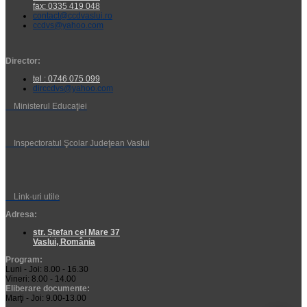
fax: 0335 419 048
contact@ccdvaslui.ro
ccdvs@yahoo.com
Director:
tel : 0746 075 099
dirccdvs@yahoo.com
Ministerul Educaţiei
Inspectoratul Şcolar Judeţean Vaslui
Link-uri utile
Adresa:
str. Ștefan cel Mare 37
Vaslui, România
Program:
Luni - Joi: 8.00 - 16.30
Vineri: 8.00 - 14.00
Eliberare documente:
Marţi - Joi: 9.00-13.00