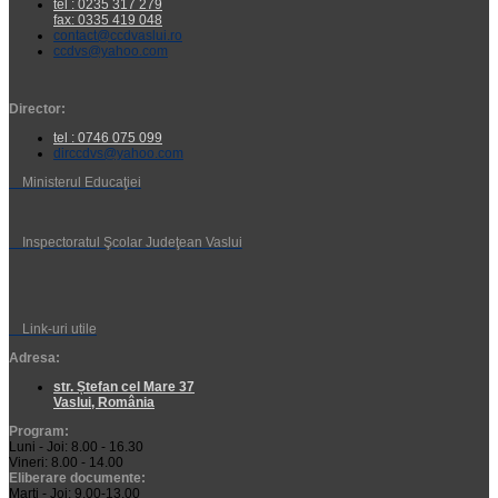
tel : 0235 317 279
fax: 0335 419 048
contact@ccdvaslui.ro
ccdvs@yahoo.com
Director:
tel : 0746 075 099
dirccdvs@yahoo.com
Ministerul Educaţiei
Inspectoratul Şcolar Judeţean Vaslui
Link-uri utile
Adresa:
str. Ștefan cel Mare 37
Vaslui, România
Program:
Luni - Joi: 8.00 - 16.30
Vineri: 8.00 - 14.00
Eliberare documente:
Marţi - Joi: 9.00-13.00