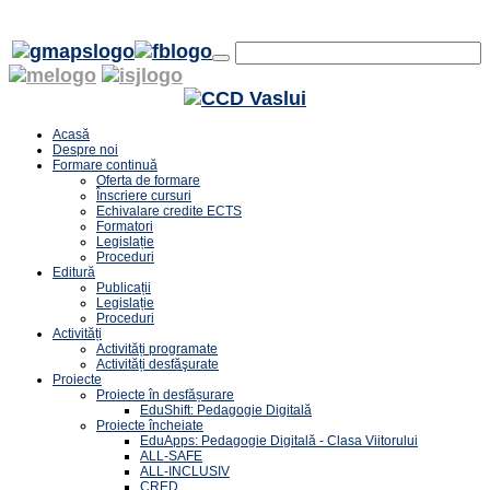
Acasă
Despre noi
Formare continuă
Oferta de formare
Înscriere cursuri
Echivalare credite ECTS
Formatori
Legislație
Proceduri
Editură
Publicații
Legislație
Proceduri
Activități
Activități programate
Activități desfăşurate
Proiecte
Proiecte în desfășurare
EduShift: Pedagogie Digitală
Proiecte încheiate
EduApps: Pedagogie Digitală - Clasa Viitorului
ALL-SAFE
ALL-INCLUSIV
CRED