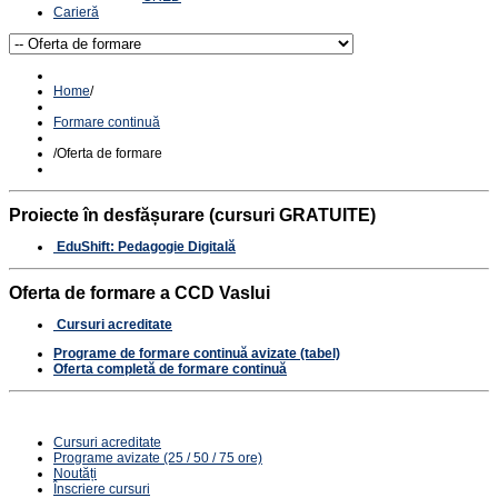
Carieră
Home
/
Formare continuă
/
Oferta de formare
Proiecte în desfășurare (cursuri GRATUITE)
EduShift: Pedagogie Digitală
Oferta de formare a CCD Vaslui
Cursuri acreditate
Programe de formare continuă avizate (tabel)
Oferta completă de formare continuă
Cursuri acreditate
Programe avizate (25 / 50 / 75 ore)
Noutăți
Înscriere cursuri