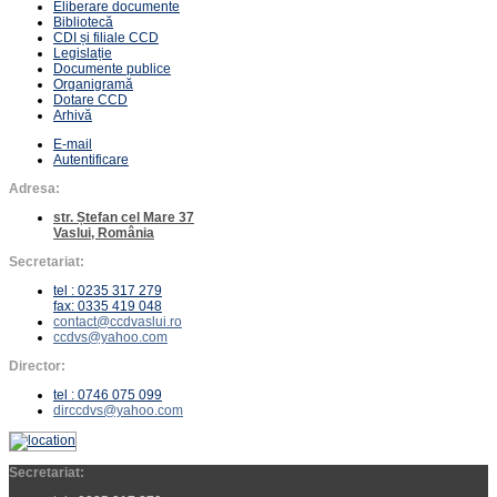
Eliberare documente
Bibliotecă
CDI și filiale CCD
Legislație
Documente publice
Organigramă
Dotare CCD
Arhivă
E-mail
Autentificare
Adresa:
str. Ștefan cel Mare 37
Vaslui, România
Secretariat:
tel : 0235 317 279
fax: 0335 419 048
contact@ccdvaslui.ro
ccdvs@yahoo.com
Director:
tel : 0746 075 099
dirccdvs@yahoo.com
Secretariat: