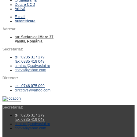
Organigramă
Dotare CCD
Arhivă
E-mail
Autentificare
Adresa:
str. Ștefan cel Mare 37
Vaslui, România
Secretariat:
tel : 0235 317 279
fax: 0335 419 048
contact@ccdvaslui.ro
ccdvs@yahoo.com
Director:
tel : 0746 075 099
dirccdvs@yahoo.com
Secretariat:
tel : 0235 317 279
fax: 0335 419 048
contact@ccdvaslui.ro
ccdvs@yahoo.com