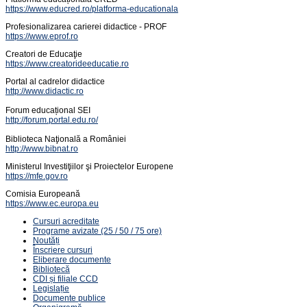
https://www.educred.ro/platforma-educationala
Profesionalizarea carierei didactice - PROF
https://www.eprof.ro
Creatori de Educaţie
https://www.creatorideeducatie.ro
Portal al cadrelor didactice
http://www.didactic.ro
Forum educațional SEI
http://forum.portal.edu.ro/
Biblioteca Naţională a României
http://www.bibnat.ro
Ministerul Investiţiilor şi Proiectelor Europene
https://mfe.gov.ro
Comisia Europeană
https://www.ec.europa.eu
Cursuri acreditate
Programe avizate (25 / 50 / 75 ore)
Noutăți
Înscriere cursuri
Eliberare documente
Bibliotecă
CDI și filiale CCD
Legislație
Documente publice