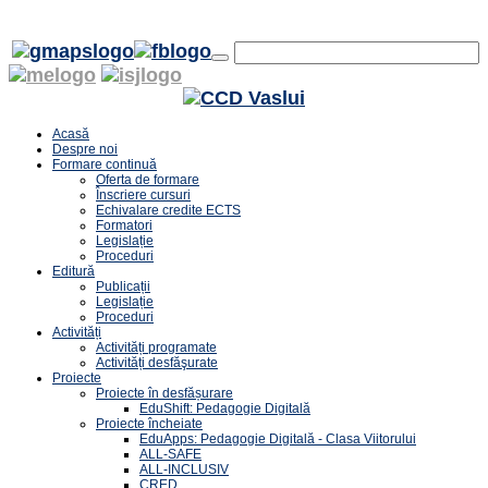
Acasă
Despre noi
Formare continuă
Oferta de formare
Înscriere cursuri
Echivalare credite ECTS
Formatori
Legislație
Proceduri
Editură
Publicații
Legislație
Proceduri
Activități
Activități programate
Activități desfăşurate
Proiecte
Proiecte în desfășurare
EduShift: Pedagogie Digitală
Proiecte încheiate
EduApps: Pedagogie Digitală - Clasa Viitorului
ALL-SAFE
ALL-INCLUSIV
CRED