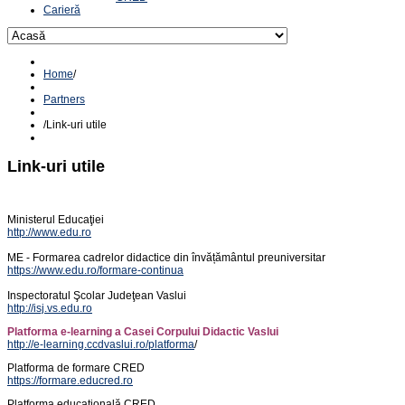
Carieră
Home
/
Partners
/
Link-uri utile
Link-uri utile
Ministerul Educaţiei
http://www.edu.ro
ME - Formarea cadrelor didactice din învățământul preuniversitar
https://www.edu.ro/formare-continua
Inspectoratul Şcolar Judeţean Vaslui
http://isj.vs.edu.ro
Platforma e-learning a Casei Corpului Didactic Vaslui
http://e-learning.ccdvaslui.ro/platforma
/
Platforma de formare CRED
https://formare.educred.ro
Platforma educațională CRED