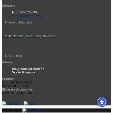
Director:
tel : 0746 075 099
dirccdvs@yahoo.com
Ministerul Educaţiei
Inspectoratul Şcolar Judeţean Vaslui
Link-uri utile
Adresa:
str. Ștefan cel Mare 37
Vaslui, România
Program:
Luni - Joi: 8.00 - 16.30
Vineri: 8.00 - 14.00
Eliberare documente:
Marţi - Joi: 9.00-13.00
© 2010 - 2026