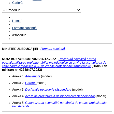
Carieră
Home
/
Formare continuă
/
Proceduri
MINISTERUL EDUCAȚIEI -
Formare continuă
NOTA nr. 5749/DGMRURS/16.12.2022
-
Procedură specifică privind
operaționalizarea reglementărilor metodologice cu privire la acumularea de
către cadrele didactice a 90 de credite profesionale transferabile
(
Ordinul de
ministru nr. 4224/6.07.2022)
Anexa 1:
Adeverință
(model)
Anexa 2:
Cerere
(model)
Anexa 3:
Declarație pe proprie răspundere
(model)
Anexa 4:
Acord de prelucrare a datelor cu caracter personal
(model)
Anexa 5:
Centralizarea acumulării numărului de credite profesionale
transferabile