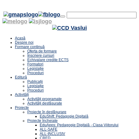
Acasă
Despre noi
Formare continuă
Oferta de formare
Înscriere cursuri
Echivalare credite ECTS
Formatori
Legislație
Proceduri
Editură
Publicații
Legislație
Proceduri
Activități
Activități programate
Activități desfăşurate
Proiecte
Proiecte în desfășurare
EduShift: Pedagogie Digitală
Proiecte încheiate
EduApps: Pedagogie Digitală - Clasa Viitorului
ALL-SAFE
ALL-INCLUSIV
CRED