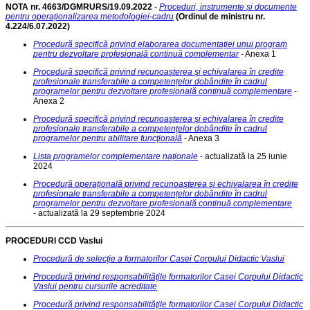
NOTA nr. 4663/DGMRURS/19.09.2022
-
Proceduri, instrumente și documente
pentru operaționalizarea metodologiei-cadru
(Ordinul de ministru nr.
4.224/6.07.2022)
Procedură specifică privind elaborarea documentației unui program
pentru dezvoltare profesională continuă complementar
- Anexa 1
Procedură specifică privind recunoașterea și echivalarea în credite
profesionale transferabile a competențelor dobândite în cadrul
programelor pentru dezvoltare profesională continuă complementare
-
Anexa 2
Procedură specifică privind recunoașterea și echivalarea în credite
profesionale transferabile a competenţelor dobândite în cadrul
programelor pentru abilitare funcţională
- Anexa 3
Lista programelor complementare naționale
- actualizată la 25 iunie
2024
Procedură operațională privind recunoașterea și echivalarea în credite
profesionale transferabile a competențelor dobândite în cadrul
programelor pentru dezvoltare profesională continuă complementare
-
actualizată la 29 septembrie 2024
PROCEDURI CCD Vaslui
Procedură de selecţie a formatorilor Casei Corpului Didactic Vaslui
Procedură privind responsabilităţile formatorilor Casei Corpului Didactic
Vaslui pentru cursurile acreditate
Procedură privind responsabilităţile formatorilor Casei Corpului Didactic