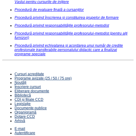
Vaslui pentru cursurile de iniţiere
Procedură de evaluare finală a cursanților
Procedură privind înscrierea și constituirea grupelor de formare
Procedură privind responsabilitățile profesorului-metodist
Procedură privind responsabilitățile profesorului-metodist (pentru alţi
furnizori)
Procedură privind echivalarea și acordarea unui număr de credite
profesionale transferabile personalului didactic care a finalizat
programe speciale
Cursuri acreditate
Programe avizate (25 / 50 / 75 ore)
Noutăți
Înscriere cursuri
Eliberare documente
Bibliotecă
CDI și filiale CCD
Legislație
Documente publice
Organigramă
Dotare CCD
Arhivă
E-mail
Autentificare