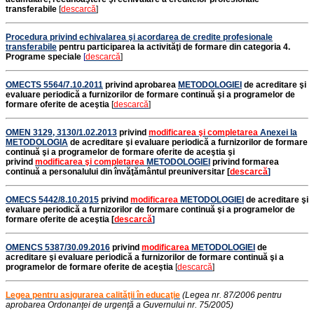
transferabile
[
descarcă
]
Procedura privind echivalarea şi acordarea de credite profesionale
transferabile
pentru participarea la activităţi de formare din categoria 4.
Programe speciale
[
descarcă
]
OMECTS 5564/7.10.2011
privind aprobarea
METODOLOGIEI
de acreditare şi
evaluare periodică a furnizorilor de formare continuă şi a programelor de
formare oferite de aceştia
[
descarcă
]
OMEN 3129, 3130/1.02.2013
privind
modificarea şi completarea
Anexei la
METODOLOGIA
de acreditare şi evaluare periodică a furnizorilor de formare
continuă şi a programelor de formare oferite de aceştia şi
privind
modificarea şi completarea
METODOLOGIEI
privind formarea
continuă a personalului din învăţământul preuniversitar
[
descarcă
]
OMECS 5442/8.10.2015
privind
modificarea
METODOLOGIEI
de acreditare şi
evaluare periodică a furnizorilor de formare continuă şi a programelor de
formare oferite de aceştia
[
descarcă
]
OMENCS 5387/30.09.2016
privind
modificarea
METODOLOGIEI
de
acreditare şi evaluare periodică a furnizorilor de formare continuă şi a
programelor de formare oferite de aceştia
[
descarcă
]
Legea pentru asigurarea calităţii în educaţie
(Legea nr. 87/2006 pentru
aprobarea Ordonanţei de urgenţă a Guvernului nr. 75/2005)