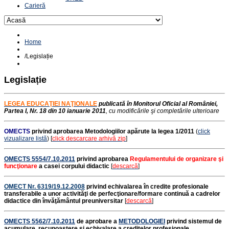
Carieră
Home
/
Legislație
Legislație
LEGEA EDUCAŢIEI NAŢIONALE
publicată în Monitorul Oficial al României,
Partea I, Nr. 18 din 10 ianuarie 2011
, cu modificările şi completările ulterioare
OMECTS
privind aprobarea Metodologiilor apărute la legea 1/2011
(
click
vizualizare listă
) [
click
descarcare arhivă zip
]
OMECTS 5554/7.10.2011
privind aprobarea
Regulamentului de organizare şi
funcţionare
a casei corpului didactic
[
descarcă
]
OMECT Nr. 6319/19.12.2008
privind echivalarea în credite profesionale
transferabile a unor activităţi de perfecţionare/formare continuă a cadrelor
didactice din învăţământul preuniversitar
[
descarcă
]
OMECTS 5562/7.10.2011
de aprobare a
METODOLOGIEI
privind sistemul de
acumulare, recunoaştere şi echivalare a creditelor
profesionale