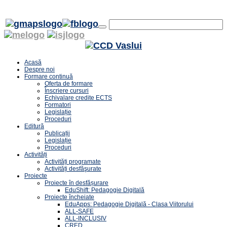
Acasă
Despre noi
Formare continuă
Oferta de formare
Înscriere cursuri
Echivalare credite ECTS
Formatori
Legislație
Proceduri
Editură
Publicații
Legislație
Proceduri
Activități
Activități programate
Activități desfăşurate
Proiecte
Proiecte în desfășurare
EduShift: Pedagogie Digitală
Proiecte încheiate
EduApps: Pedagogie Digitală - Clasa Viitorului
ALL-SAFE
ALL-INCLUSIV
CRED