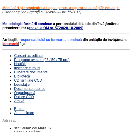
Modificări şi completări la Legea pentru asigurarea calităţii în educaţie
(Ordonanţei de urgenţă a Guvernului nr. 75/2011)
Metodologia formării continue
a personalului didactic din învăţământul
preuniversitar
(anexa la OM nr. 5720/20.10.2009)
Atribuţiile
responsabilului cu formarea continuă
din unităţile de învăţământ -
[
descarcă
]
fişa
Cursuri acreditate
Programe avizate (25 / 50 / 75 ore)
Noutăți
Înscriere cursuri
Eliberare documente
Bibliotecă
CDI și filiale CCD
Legislație
Documente publice
Organigramă
Dotare CCD
Arhivă
E-mail
Autentificare
Adresa:
str. Ștefan cel Mare 37