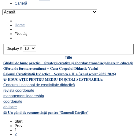
Carieră
Home
/
Noutăți
Display #
Title
𝐆𝐡𝐢𝐝𝐮𝐥 𝐝𝐞 𝐛𝐮𝐧𝐞 𝐩𝐫𝐚𝐜𝐭𝐢𝐜𝐢 – 𝐒𝐭𝐫𝐚𝐭𝐞𝐠𝐢𝐢 𝐜𝐫𝐞𝐚𝐭𝐢𝐯𝐞 𝐬̦𝐢 𝐚𝐛𝐨𝐫𝐝𝐚̆𝐫𝐢 𝐭𝐫𝐚𝐧𝐬𝐝𝐢𝐬𝐜𝐢𝐩𝐥𝐢𝐧𝐚𝐫𝐞 𝐢̂𝐧 𝐞𝐝𝐮𝐜𝐚𝐭̦𝐢𝐞
𝐎𝐟𝐞𝐫𝐭𝐚 𝐝𝐞 𝐟𝐨𝐫𝐦𝐚𝐫𝐞 𝐜𝐨𝐧𝐭𝐢𝐧𝐮𝐚̆ – 𝐂𝐚𝐬𝐚 𝐂𝐨𝐫𝐩𝐮𝐥𝐮𝐢 𝐃𝐢𝐝𝐚𝐜𝐭𝐢𝐜 𝐕𝐚𝐬𝐥𝐮𝐢
𝐒𝐚𝐥𝐨𝐧𝐮𝐥 𝐂𝐫𝐞𝐚𝐭𝐢𝐯𝐢𝐭𝐚̆𝐭̦𝐢𝐢 𝐃𝐢𝐝𝐚𝐜𝐭𝐢𝐜𝐞 – 𝐒𝐞𝐬𝐢𝐮𝐧𝐞𝐚 𝐚 𝐈𝐈-𝐚 (𝐀𝐧𝐮𝐥 𝐬̦𝐜𝐨𝐥𝐚𝐫 𝟐𝟎𝟐𝟓-𝟐𝟎𝟐𝟔)
🍃 𝐄𝐃𝐔𝐂𝐀𝐓̦𝐈𝐄 𝐏𝐄𝐍𝐓𝐑𝐔 𝐌𝐄𝐃𝐈𝐔 𝐈̂𝐍 𝐒̦𝐂𝐎𝐋𝐈 𝐒𝐔𝐒𝐓𝐄𝐍𝐀𝐁𝐈𝐋E
Concursul național de creativitate didactică
revista coordonate
management leadership
coordonate
abilitare
📖 𝐔𝐧 𝐠𝐚̂𝐧𝐝 𝐝𝐞 𝐫𝐞𝐜𝐮𝐧𝐨𝐬̦𝐭𝐢𝐧𝐭̦𝐚̆ 𝐩𝐞𝐧𝐭𝐫𝐮 ”𝐎𝐚𝐦𝐞𝐧𝐢𝐢 𝐂𝐚̆𝐫𝐭̦𝐢𝐥𝐨𝐫”
Start
Prev
1
2