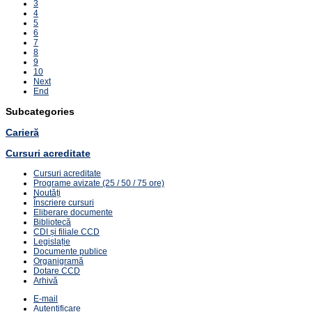
3
4
5
6
7
8
9
10
Next
End
Subcategories
Carieră
Cursuri acreditate
Cursuri acreditate
Programe avizate (25 / 50 / 75 ore)
Noutăți
Înscriere cursuri
Eliberare documente
Bibliotecă
CDI și filiale CCD
Legislație
Documente publice
Organigramă
Dotare CCD
Arhivă
E-mail
Autentificare