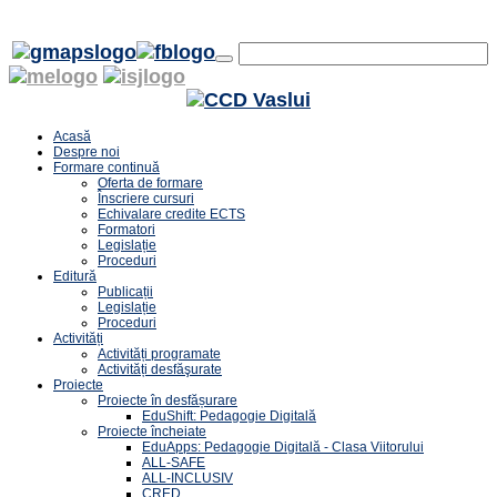
Acasă
Despre noi
Formare continuă
Oferta de formare
Înscriere cursuri
Echivalare credite ECTS
Formatori
Legislație
Proceduri
Editură
Publicații
Legislație
Proceduri
Activități
Activități programate
Activități desfăşurate
Proiecte
Proiecte în desfășurare
EduShift: Pedagogie Digitală
Proiecte încheiate
EduApps: Pedagogie Digitală - Clasa Viitorului
ALL-SAFE
ALL-INCLUSIV
CRED