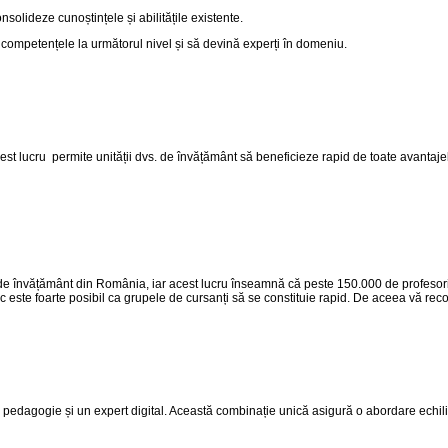
onsolideze cunoștințele și abilitățile existente.
ă competențele la următorul nivel și să devină experți în domeniu.
est lucru permite unității dvs. de învățământ să beneficieze rapid de toate avantajel
le de învățământ din România, iar acest lucru înseamnă că peste 150.000 de profesor
c este foarte posibil ca grupele de cursanți să se constituie rapid. De aceea vă rec
 pedagogie și un expert digital. Această combinație unică asigură o abordare echili