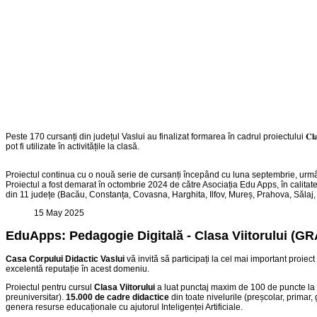
Peste 170 cursanți din județul Vaslui au finalizat formarea în cadrul proiectului 𝐂𝐥𝐚𝐬𝐚 𝐕𝐢𝐢𝐭𝐨𝐫𝐮
pot fi utilizate în activitățile la clasă.
Proiectul continua cu o nouă serie de cursanți începând cu luna septembrie, urmâ
Proiectul a fost demarat în octombrie 2024 de către Asociația Edu Apps, în calitate
din 11 județe (Bacău, Constanța, Covasna, Harghita, Ilfov, Mureș, Prahova, Sălaj,
15 May 2025
EduApps: Pedagogie Digitală - Clasa Viitorului (G
Casa Corpului Didactic Vaslui
vă invită să participați la cel mai important proi
excelentă reputație în acest domeniu.
Proiectul pentru cursu
l
Clasa Viitorului
a luat punctaj maxim de 100 de puncte la e
preuniversitar).
15.000 de cadre didactice
din toate nivelurile (preșcolar, primar, 
genera resurse educaționale cu ajutorul Inteligenței Artificiale.