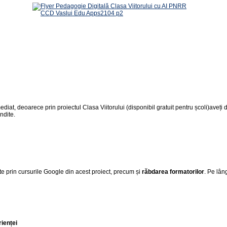
ediat, deoarece prin proiectul Clasa Viitorului (disponibil gratuit pentru școli)aveți de
ndite.
te prin cursurile Google din acest proiect, precum și
răbdarea formatorilor
. Pe lân
rienței