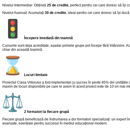
Nivelul Intermediar: Obțineți
25 de credite
, perfect pentru cei care doresc să își c
Nivelul Avansat: Acumulați
30 de credite
, ideal pentru cei care doresc să își duc
Începere imediată din toamnă
Cursurile sunt deja acreditate, așadar primele grupe pot începe fără întârziere. Ac
chiar din această toamnă.
Locuri limitate
Proiectul Clasa Viitorului a fost implementat cu succes în peste 85% din unități
maxim de locuri disponibile pe care le avem în acest proiect este de 10 ori mai mi
2 formatori la fiecare grupă
Fiecare grupă beneficiază de îndrumarea a doi formatori specializați: un expert în
avansate, esențiale pentru succesul în mediul educațional modern.