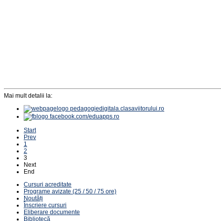
Mai mult detalii la:
pedagogiedigitala.clasaviitorului.ro
facebook.com/eduapps.ro
Start
Prev
1
2
3
Next
End
Cursuri acreditate
Programe avizate (25 / 50 / 75 ore)
Noutăți
Înscriere cursuri
Eliberare documente
Bibliotecă