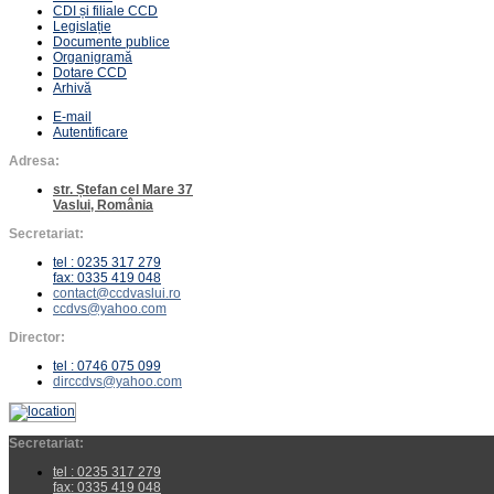
CDI și filiale CCD
Legislație
Documente publice
Organigramă
Dotare CCD
Arhivă
E-mail
Autentificare
Adresa:
str. Ștefan cel Mare 37
Vaslui, România
Secretariat:
tel : 0235 317 279
fax: 0335 419 048
contact@ccdvaslui.ro
ccdvs@yahoo.com
Director:
tel : 0746 075 099
dirccdvs@yahoo.com
Secretariat:
tel : 0235 317 279
fax: 0335 419 048