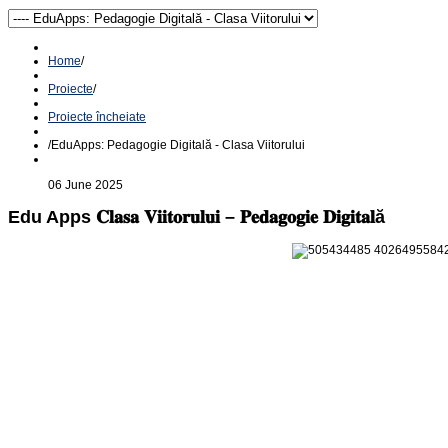
Home
/
Proiecte
/
Proiecte încheiate
/
EduApps: Pedagogie Digitală - Clasa Viitorului
06 June 2025
Edu Apps 𝐂𝐥𝐚𝐬𝐚 𝐕𝐢𝐢𝐭𝐨𝐫𝐮𝐥𝐮𝐢 – 𝐏𝐞𝐝𝐚𝐠𝐨𝐠𝐢𝐞 𝐃𝐢𝐠𝐢𝐭𝐚𝐥ă