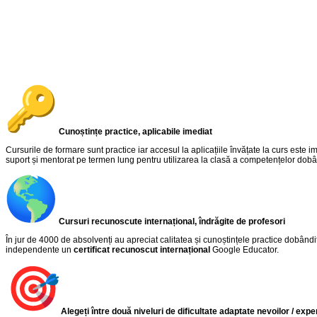
Cunoștințe practice, aplicabile imediat
Cursurile de formare sunt practice iar accesul la aplicațiile învățate la curs este im
suport și mentorat pe termen lung pentru utilizarea la clasă a competențelor dobâ
Cursuri recunoscute internațional, îndrăgite de profesori
În jur de 4000 de absolvenți au apreciat calitatea și cunoștințele practice dobândi
independente un
certificat recunoscut internațional
Google Educator.
Alegeți între două niveluri de dificultate adaptate nevoilor / expe