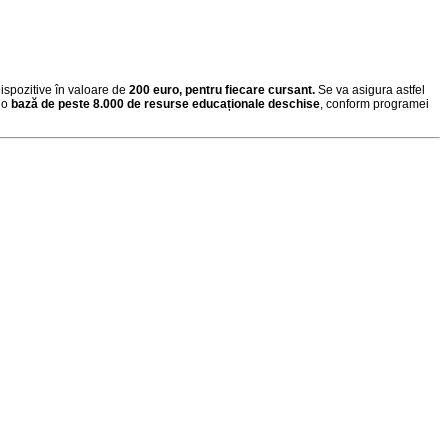
dispozitive în valoare de
200 euro, pentru fiecare cursant.
Se va asigura astfel
a o
bază de peste 8.000 de resurse educaționale deschise
, conform programei