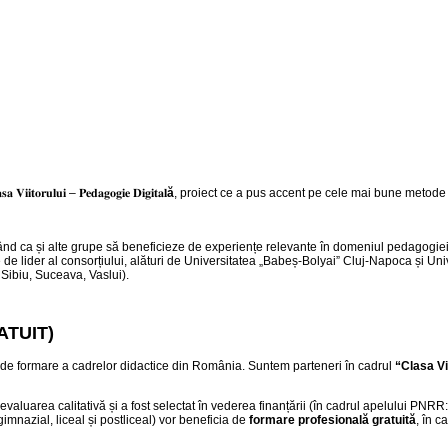
𝐮𝐢 – 𝐏𝐞𝐝𝐚𝐠𝐨𝐠𝐢𝐞 𝐃𝐢𝐠𝐢𝐭𝐚𝐥
ă
, proiect ce a pus accent pe cele mai bune metode d
nd ca și alte grupe să beneficieze de experiențe relevante în domeniul pedagogiei 
 de lider al consorțiului, alături de Universitatea „Babeș-Bolyai” Cluj-Napoca și Univ
 Sibiu, Suceava, Vaslui).
RATUIT)
ect de formare a cadrelor didactice din România. Suntem parteneri în cadrul
“
Clasa Vi
valuarea calitativă și a fost selectat în vederea finanțării (în cadrul apelului PNR
gimnazial, liceal și postliceal) vor beneficia de
formare profesională gratuită
, în c