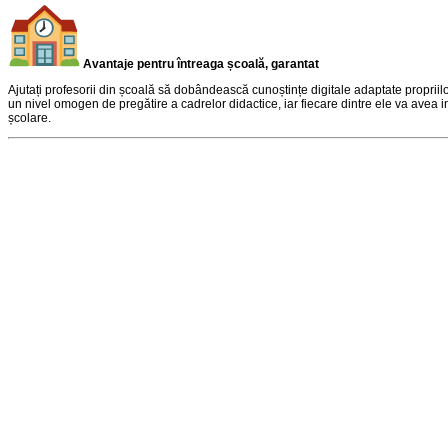
Avantaje pentru întreaga școală, garantat
Ajutați profesorii din școală să dobândească cunoștințe digitale adaptate propriilor
un nivel omogen de pregătire a cadrelor didactice, iar fiecare dintre ele va avea 
școlare.