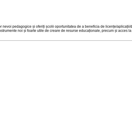
 nevoi pedagogice și oferiți școlii oportunitatea de a beneficia de licențe/aplicații/
instrumente noi și foarte utile de creare de resurse educaționale, precum și acces l