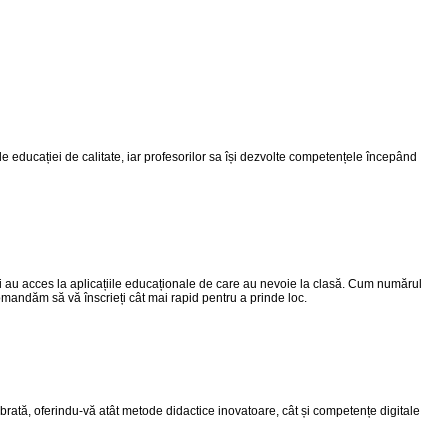
e educației de calitate, iar profesorilor sa își dezvolte competențele începând
i au acces la aplicațiile educaționale de care au nevoie la clasă. Cum numărul
omandăm să vă înscrieți cât mai rapid pentru a prinde loc.
brată, oferindu-vă atât metode didactice inovatoare, cât și competențe digitale