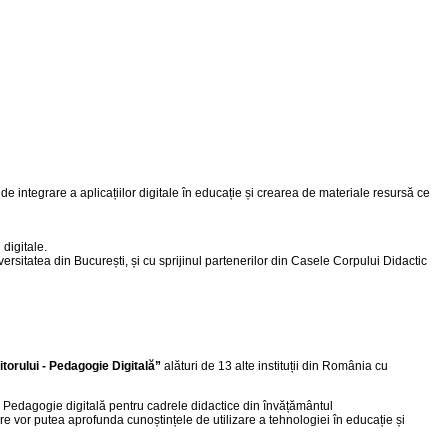
e integrare a aplicațiilor digitale în educație și crearea de materiale resursă ce
digitale.
ersitatea din București, și cu sprijinul partenerilor din Casele Corpului Didactic
itorului - Pedagogie Digitală”
alături de 13 alte instituții din România cu
R: Pedagogie digitală pentru cadrele didactice din învățământul
are vor putea aprofunda cunoștințele de utilizare a tehnologiei în educație și