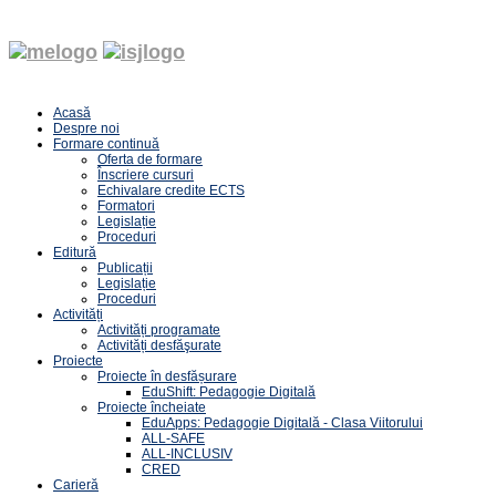
Acasă
Despre noi
Formare continuă
Oferta de formare
Înscriere cursuri
Echivalare credite ECTS
Formatori
Legislație
Proceduri
Editură
Publicații
Legislație
Proceduri
Activități
Activități programate
Activități desfăşurate
Proiecte
Proiecte în desfășurare
EduShift: Pedagogie Digitală
Proiecte încheiate
EduApps: Pedagogie Digitală - Clasa Viitorului
ALL-SAFE
ALL-INCLUSIV
CRED
Carieră