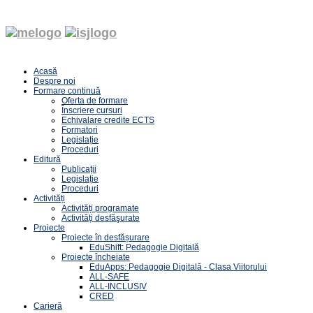
Acasă
Despre noi
Formare continuă
Oferta de formare
Înscriere cursuri
Echivalare credite ECTS
Formatori
Legislație
Proceduri
Editură
Publicații
Legislație
Proceduri
Activități
Activități programate
Activități desfăşurate
Proiecte
Proiecte în desfășurare
EduShift: Pedagogie Digitală
Proiecte încheiate
EduApps: Pedagogie Digitală - Clasa Viitorului
ALL-SAFE
ALL-INCLUSIV
CRED
Carieră