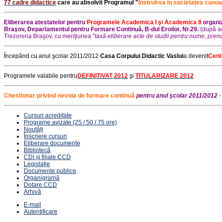
77 cadre didactice
care au absolvit Programul "
Instruirea în societatea cunoa
Eliberarea atestatelor pentru
Programele Academica I şi Academica II
organi
Braşov, Departamentul pentru Formare Continuă, B-dul Eroilor, Nr.29.
(după a
Trezoreria Braşov, cu menţiunea "
taxă eliberare acte de studii pentru nume, pre
Începând cu anul şcolar 2011/2012
Casa Corpului Didactic Vaslui
a devenit
Cent
Programele valabile pentru
DEFINITIVAT 2012
şi
TITULARIZARE 2012
Chestionar privind nevoia de formare continuă
pentru anul şcolar 2011/2012
Cursuri acreditate
Programe avizate (25 / 50 / 75 ore)
Noutăți
Înscriere cursuri
Eliberare documente
Bibliotecă
CDI și filiale CCD
Legislație
Documente publice
Organigramă
Dotare CCD
Arhivă
E-mail
Autentificare