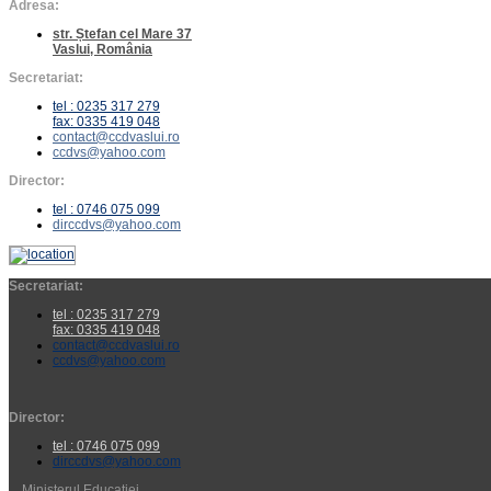
Adresa:
str. Ștefan cel Mare 37
Vaslui, România
Secretariat:
tel : 0235 317 279
fax: 0335 419 048
contact@ccdvaslui.ro
ccdvs@yahoo.com
Director:
tel : 0746 075 099
dirccdvs@yahoo.com
Secretariat:
tel : 0235 317 279
fax: 0335 419 048
contact@ccdvaslui.ro
ccdvs@yahoo.com
Director:
tel : 0746 075 099
dirccdvs@yahoo.com
Ministerul Educaţiei