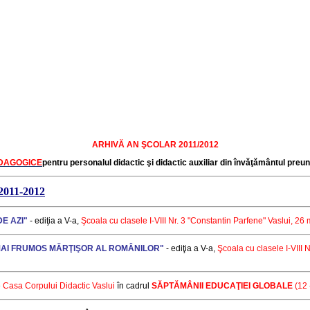
ARHIVĂ AN ŞCOLAR 2011/2012
EDAGOGICE
pentru personalul didactic şi didactic auxiliar din învăţământul preun
 2011-2012
E AZI"
- ediţia a V-a,
Şcoala cu clasele I-VIII
Nr. 3 "Constantin Parfene" Vaslui
, 26
MAI FRUMOS MĂRŢIŞOR AL ROMÂNILOR"
- ediţia a V-a,
Şcoala cu clasele I-VIII 
e
Casa Corpului Didactic Vaslui
în cadrul
SĂPTĂMÂNII EDUCAŢIEI GLOBALE
(12 