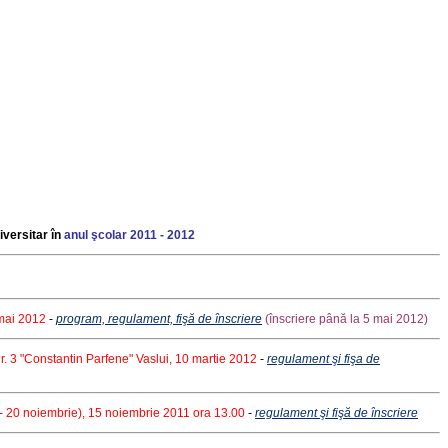
iversitar în
anul şcolar 2011 - 2012
 mai 2012
-
program, regulament, fişă de înscriere
(înscriere până la 5 mai 2012)
Nr. 3 "Constantin Parfene" Vaslui,
10 martie 2012
-
regulament şi fişa de
- 20 noiembrie), 15 noiembrie 2011
ora 13.00
-
regulament şi fişă de înscriere