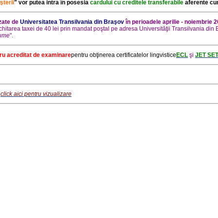
şterii
" vor putea intra în posesia
cardului cu creditele transferabile
aferente cur
zate de
Universitatea Transilvania din Braşov
în perioadele aprilie - noiembrie 2
chitarea taxei de 40 lei prin mandat poştal pe adresa Universităţii Transilvania
nume
".
ru acreditat de examinare
pentru obţinerea certificatelor lingvistice
ECL
şi
JET SE
-
click aici pentru vizualizare