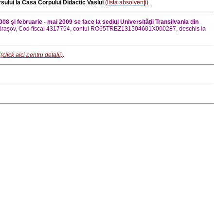
sului la Casa Corpului Didactic Vaslui
(lista absolvenţi)
008 şi februarie - mai 2009 se face la sediul Universităţii Transilvania din
 din Braşov, Cod fiscal 4317754, contul RO65TREZ131504601X000287, deschis la
T
(click aici pentru detalii)
.